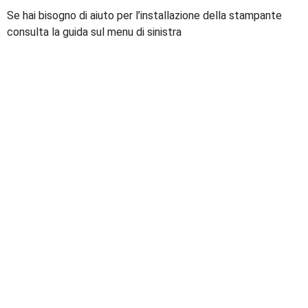
Se hai bisogno di aiuto per l’installazione della stampante
consulta la guida sul menu di sinistra
DIPARTIMENTO DI STUDI
LINGUISTICI E LETTERARI
Amministrazione trasparente
Albo di dipartimento
Personale docente
Personale tecnico amministrativo
Settore Amministrazione-DISLL