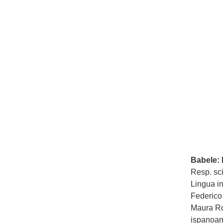
Babele: F
Resp. sci
Lingua i
Federico
Maura Ros
ispanoam