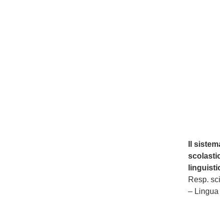
Il siste
scolastic
linguist
Resp. sci
– Lingua