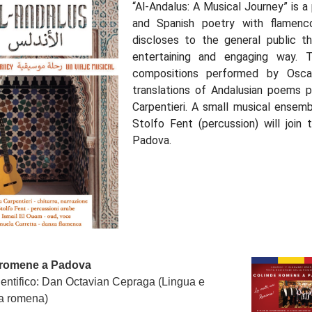
“Al-Andalus: A Musical Journey” is a
and Spanish poetry with flamenc
discloses to the general public th
entertaining and engaging way. 
compositions performed by Oscar
translations of Andalusian poems 
Carpentieri. A small musical ensem
Stolfo Fent (percussion) will join 
Padova.
 romene a Padova
ientifico: Dan Octavian Cepraga (Lingua e
ra romena)