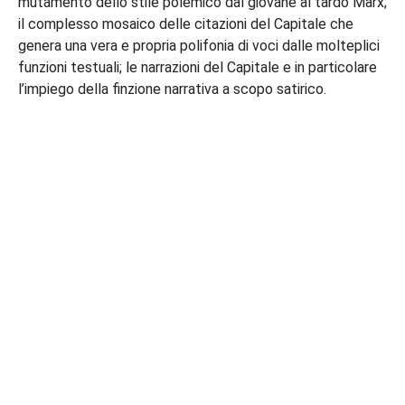
mutamento dello stile polemico dal giovane al tardo Marx;
il complesso mosaico delle citazioni del Capitale che
genera una vera e propria polifonia di voci dalle molteplici
funzioni testuali; le narrazioni del Capitale e in particolare
l’impiego della finzione narrativa a scopo satirico.
DIPARTIMENTO DI STUDI
LINGUISTICI E LETTERARI
Amministrazione trasparente
Albo di dipartimento
Personale docente
Personale tecnico amministrativo