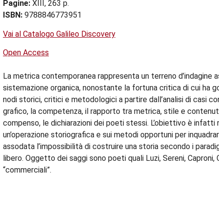
Pagine:
XIII, 263 p.
ISBN:
9788846773951
Vai al Catalogo Galileo Discovery
Open Access
La metrica contemporanea rappresenta un terreno d’indagine ass
sistemazione organica, nonostante la fortuna critica di cui ha go
nodi storici, critici e metodologici a partire dall’analisi di casi 
grafico, la competenza, il rapporto tra metrica, stile e contenut
compenso, le dichiarazioni dei poeti stessi. L’obiettivo è infatti r
un’operazione storiografica e sui metodi opportuni per inquadr
assodata l’impossibilità di costruire una storia secondo i paradig
libero. Oggetto dei saggi sono poeti quali Luzi, Sereni, Caproni,
“commerciali”.