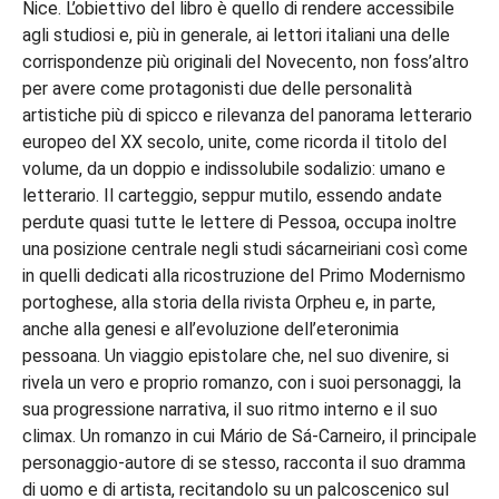
Nice. L’obiettivo del libro è quello di rendere accessibile
agli studiosi e, più in generale, ai lettori italiani una delle
corrispondenze più originali del Novecento, non foss’altro
per avere come protagonisti due delle personalità
artistiche più di spicco e rilevanza del panorama letterario
europeo del XX secolo, unite, come ricorda il titolo del
volume, da un doppio e indissolubile sodalizio: umano e
letterario. Il carteggio, seppur mutilo, essendo andate
perdute quasi tutte le lettere di Pessoa, occupa inoltre
una posizione centrale negli studi sácarneiriani così come
in quelli dedicati alla ricostruzione del Primo Modernismo
portoghese, alla storia della rivista Orpheu e, in parte,
anche alla genesi e all’evoluzione dell’eteronimia
pessoana. Un viaggio epistolare che, nel suo divenire, si
rivela un vero e proprio romanzo, con i suoi personaggi, la
sua progressione narrativa, il suo ritmo interno e il suo
climax. Un romanzo in cui Mário de Sá-Carneiro, il principale
personaggio-autore di se stesso, racconta il suo dramma
di uomo e di artista, recitandolo su un palcoscenico sul