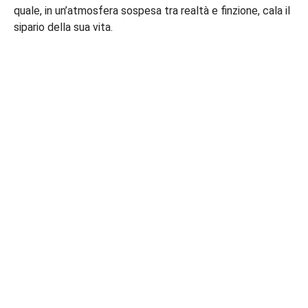
quale, in un’atmosfera sospesa tra realtà e finzione, cala il
sipario della sua vita.
DIPARTIMENTO DI STUDI
LINGUISTICI E LETTERARI
Amministrazione trasparente
Albo di dipartimento
Personale docente
Personale tecnico amministrativo
Settore Amministrazione-DISLL